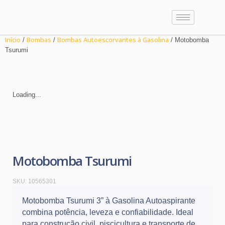
Início
Bombas
Bombas Autoescorvantes à Gasolina
/
/
/ Motobomba
Tsurumi
Loading...
Motobomba Tsurumi
SKU:
10565301
Motobomba Tsurumi 3” à Gasolina Autoaspirante
combina potência, leveza e confiabilidade. Ideal
para construção civil, piscicultura e transporte de