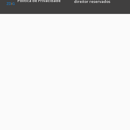
Política de Privacidade
direitor reservados
ZD
i
G