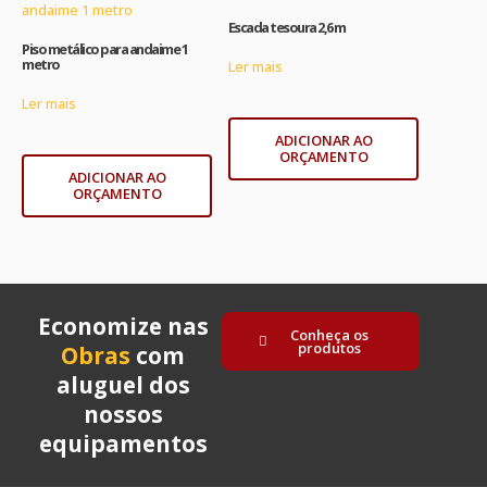
Escada tesoura 2,6 m
Piso metálico para andaime 1
metro
Ler mais
Ler mais
ADICIONAR AO
ORÇAMENTO
ADICIONAR AO
ORÇAMENTO
Economize nas
Conheça os
produtos
Obras
com
aluguel dos
nossos
equipamentos