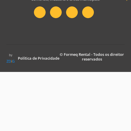
© Formeq Rental - Todos os direitor
by
Política de Privacidade
reservados
ZD
i
G