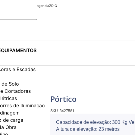
agenciaZDiG
EQUIPAMENTOS
coras e Escadas
de Solo
e Cortadoras
Pórtico
létricas
orres de Iluminação
SKU:
3427581
rdinagem
 de carga
Capacidade de elevação: 300 Kg Vel
da Obra
Altura de elevação: 23 metros
Pino