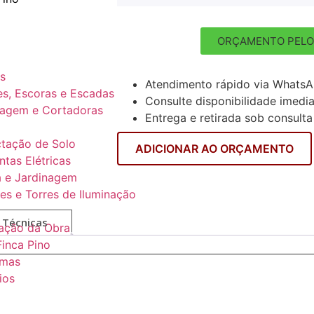
ORÇAMENTO PELO
s
Atendimento rápido via Whats
s, Escoras e Escadas
Consulte disponibilidade imedi
agem e Cortadoras
Entrega e retirada sob consulta
tação de Solo
ADICIONAR AO ORÇAMENTO
tas Elétricas
 e Jardinagem
es e Torres de Iluminação
 Técnicas
ação da Obra
Finca Pino
rmas
ios