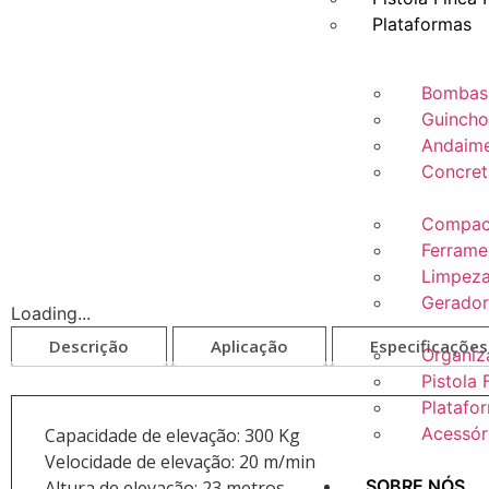
Plataformas
Bombas
Guincho
Andaime
Concret
Compac
Ferramen
Limpeza
Gerador
Loading...
Descrição
Aplicação
Especificações
Organiz
Pistola 
Platafo
Acessór
Capacidade de elevação: 300 Kg
Velocidade de elevação: 20 m/min
SOBRE NÓS
Altura de elevação: 23 metros