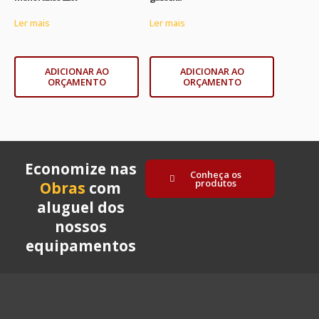
Ler mais
Ler mais
ADICIONAR AO
ADICIONAR AO
ORÇAMENTO
ORÇAMENTO
Economize nas
Conheça os
produtos
Obras
com
aluguel dos
nossos
equipamentos