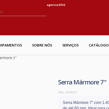
agenciaZDiG
UIPAMENTOS
SOBRE NÓS
SERVIÇOS
CATÁLOGO
ármore 7″
Serra Mármore 7″
SKU:
3429127
Serra Mármore 7” com 1.40
de até 60 mm. Ideal para c