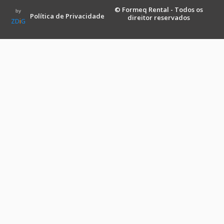
© Formeq Rental - Todos os
by
Política de Privacidade
direitor reservados
ZD
i
G