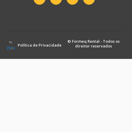
© Formeq Rental - Todos os
by
Política de Privacidade
direitor reservados
ZD
i
G