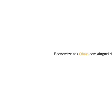
Economize nas
Obras
com aluguel d
A Formeq Rental Aluguel de Equipamentos para
três décadas de experiência no segmento de alu
construção civil, fornecendo também motobomb
de obras e prevenção de enchentes em diversos s