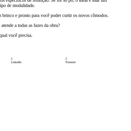
os específicos de remoção. Se for só pó, o ideal é usar um
tipo de modalidade.
m brinco e pronto para você poder curtir os novos cômodos.
atende a todas as fazes da obra?
ual você precisa.
LinkedIn
Pinterest