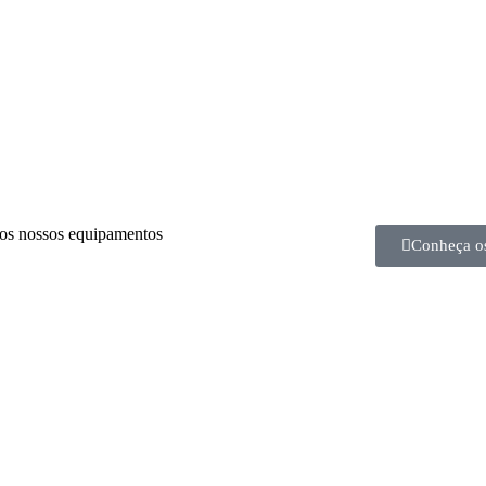
os nossos equipamentos
Conheça o
Menu
 Construção Civil possui mais de
Sobre nós
guel de equipamentos para
as submersíveis para drenagem
Aluguel
etores, incluindo comércio,