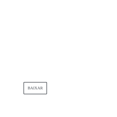
Faça o download
do nosso
catálogo
BAIXAR