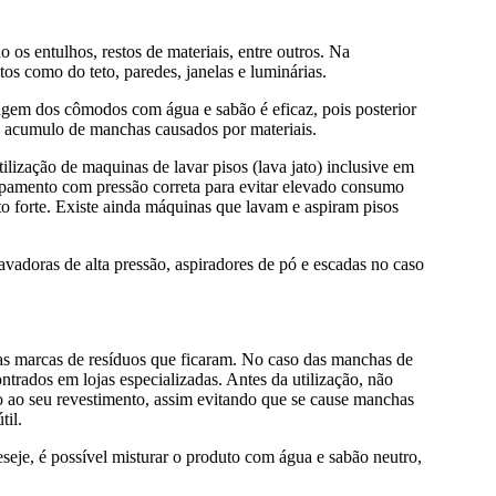
o os entulhos, restos de materiais, entre outros. Na
tos como do teto, paredes, janelas e luminárias.
agem dos cômodos com água e sabão é eficaz, pois posterior
e o acumulo de manchas causados por materiais.
lização de maquinas de lavar pisos (lava jato) inclusive em
ipamento com pressão correta para evitar elevado consumo
to forte. Existe ainda máquinas que lavam e aspiram pisos
avadoras de alta pressão, aspiradores de pó e escadas no caso
as marcas de resíduos que ficaram. No caso das manchas de
ontrados em lojas especializadas. Antes da utilização, não
 ao seu revestimento, assim evitando que se cause manchas
til.
eje, é possível misturar o produto com água e sabão neutro,