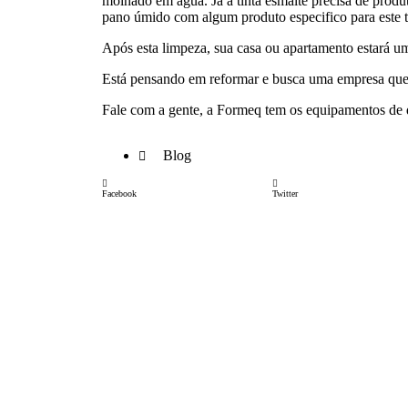
molhado em água. Já a tinta esmalte precisa de produt
pano úmido com algum produto especifico para este 
Após esta limpeza, sua casa ou apartamento estará u
Está pensando em reformar e busca uma empresa que 
Fale com a gente, a Formeq tem os equipamentos de q
Blog
Facebook
Twitter