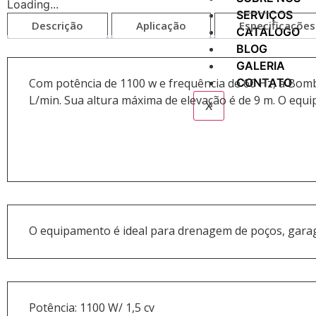
Loading...
SERVIÇOS
Descrição
Aplicação
Especificações
CATÁLOGO
BLOG
GALERIA
CONTATO
Com potência de 1100 w e frequência de 60 Hz, a Bom
L/min. Sua altura máxima de elevação é de 9 m. O equi
X
O equipamento é ideal para drenagem de poços, garage
Potência: 1100 W/ 1,5 cv