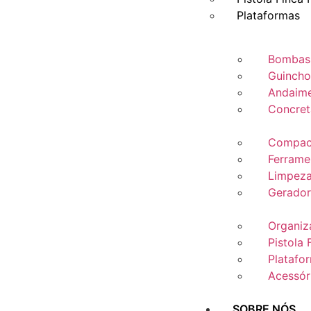
Plataformas
Bombas
Guincho
Andaime
Concret
Compac
Ferramen
Limpeza
Gerador
Organiz
Pistola 
Platafo
Acessór
SOBRE NÓS