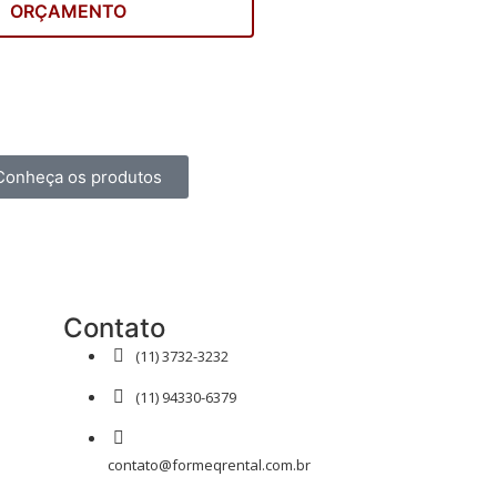
ORÇAMENTO
Conheça os produtos
Contato
(11) 3732-3232
(11) 94330-6379
contato@formeqrental.com.br