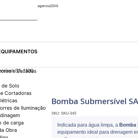
agenciaZDiG
EQUIPAMENTOS
sível SA 1100
coras e Escadas
de Solo
e Cortadoras
Bomba Submersível SA
létricas
orres de Iluminação
SKU:
SKU-345
rdinagem
 de carga
Indicada para água limpa, a
Bomba 
da Obra
equipamento ideal para drenagem em 
Pino