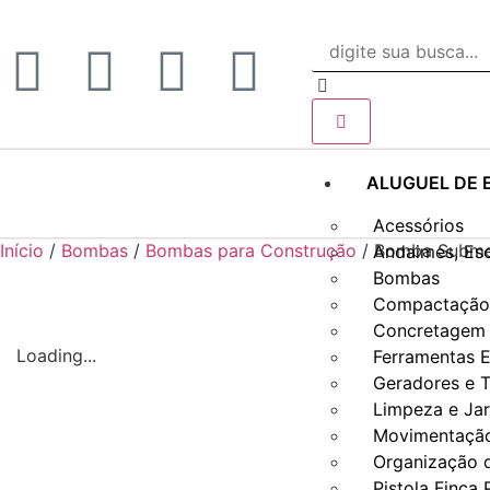
ALUGUEL DE 
Acessórios
Início
/
Bombas
/
Bombas para Construção
/ Bomba Submer
Andaimes, Es
Bombas
Compactação 
Concretagem 
Loading...
Ferramentas E
Geradores e T
Limpeza e Ja
Movimentação
Organização 
Pistola Finca 