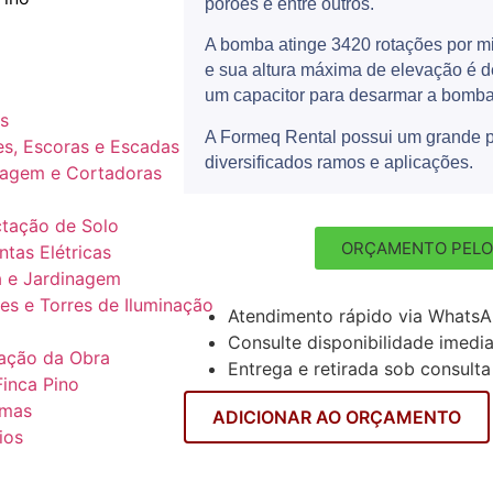
porões e entre outros.
A bomba atinge 3420 rotações por m
e sua altura máxima de elevação é 
um capacitor para desarmar a bomba
s
A Formeq Rental possui um grande p
s, Escoras e Escadas
diversificados ramos e aplicações.
agem e Cortadoras
tação de Solo
ORÇAMENTO PELO
tas Elétricas
 e Jardinagem
es e Torres de Iluminação
Atendimento rápido via Whats
Consulte disponibilidade imedi
ação da Obra
Entrega e retirada sob consulta
Finca Pino
rmas
ADICIONAR AO ORÇAMENTO
ios