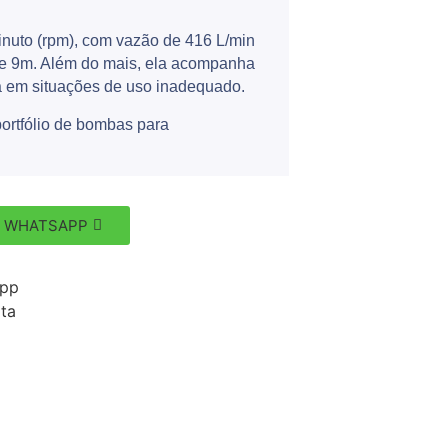
inuto (rpm), com vazão de 416 L/min
de 9m. Além do mais, ela acompanha
 em situações de uso inadequado.
ortfólio de bombas para
 WHATSAPP
App
ata