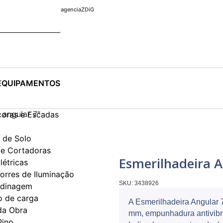
agenciaZDiG
EQUIPAMENTOS
 angular 7″
coras e Escadas
de Solo
e Cortadoras
Esmerilhadeira A
létricas
orres de Iluminação
SKU:
3438926
rdinagem
 de carga
A Esmerilhadeira Angular 
da Obra
mm, empunhadura antivibra
Pino