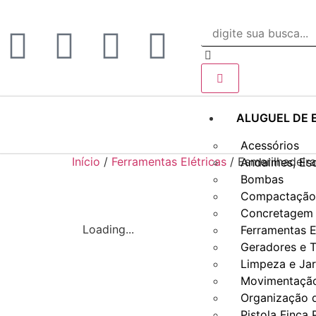
ALUGUEL DE 
Acessórios
Início
/
Ferramentas Elétricas
/ Esmerilhadeira
Andaimes, Es
Bombas
Compactação 
Concretagem 
Loading...
Ferramentas E
Geradores e T
Limpeza e Ja
Movimentação
Organização 
Pistola Finca 