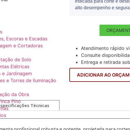
Indicada para corte e desb
alto desempenho e segura
ORÇAMENT
s
s, Escoras e Escadas
agem e Cortadoras
Atendimento rápido v
Consulte disponibilid
tação de Solo
Entrega e retirada so
tas Elétricas
 e Jardinagem
ADICIONAR AO ORÇA
es e Torres de Iluminação
ação da Obra
Finca Pino
Especificações Técnicas
rmas
ios
menta profissional robusta e potente, projetada para cortes