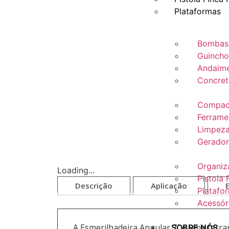
Plataformas
Bombas
Guincho
Andaime
Concret
Compac
Ferramen
Limpeza
Gerador
Organiz
Loading...
Pistola 
Descrição
Aplicação
Platafo
Acessór
A Esmerilhadeira Angular 7″ é uma ferra
SOBRE NÓS