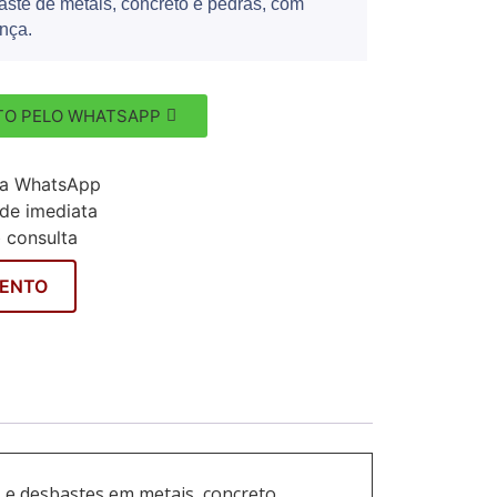
aste de metais, concreto e pedras, com
nça.
O PELO WHATSAPP
ia WhatsApp
ade imediata
b consulta
MENTO
 e desbastes em metais, concreto,