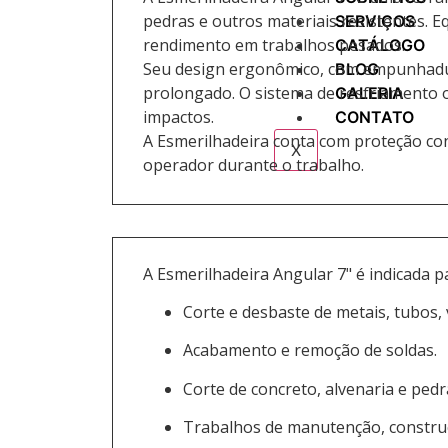
pedras e outros materiais resistentes. 
SERVIÇOS
rendimento em trabalhos pesados.
CATÁLOGO
Seu design ergonômico, com empunhadura
BLOG
prolongado. O sistema de resfriamento o
GALERIA
impactos.
CONTATO
A Esmerilhadeira conta com proteção co
X
operador durante o trabalho.
A Esmerilhadeira Angular 7" é indicada p
Corte e desbaste de metais, tubos, 
Acabamento e remoção de soldas.
Corte de concreto, alvenaria e ped
Trabalhos de manutenção, construção