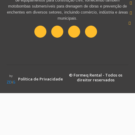
de equipamentos para construção civil, fornecendo também
motobombas submersíveis para drenagem de obras e prevenção de
enchentes em diversos setores, incluindo comércio, indústria e áreas
municipais.
© Formeq Rental - Todos os
by
Política de Privacidade
direitor reservados
ZD
i
G